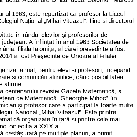
 anul 1963, este repartizat ca profesor la Liceul
olegiul Național „Mihai Viteazul”, fiind și directorul
tate în rândul elevilor și profesorilor de
i județean. A înființat în anul 1968 Societatea de
nia, filiala Ialomița, al cărei președinte a fost
2014 a fost Președinte de Onoare al Filialei
rganizat anual, pentru elevi și profesori, începând
te și comunicări științifice, dând posibilitatea
se afirme.
ea centenarului revistei Gazeta Matematică, a
județean de Matematică „Gheorghe Mihoc”, în
ician și profesor care a participat la foarte multe
olegiul Național „Mihai Viteazul”. Este printre
matică organizate în țară și printre cele mai
nd loc ediția a XXIX-a.
ă desfășurată pe multiple planuri, a primit