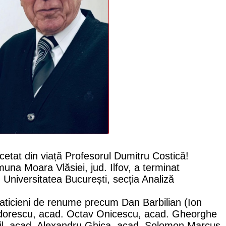
cetat din viață Profesorul Dumitru Costică!
una Moara Vlăsiei, jud. Ilfov, a terminat
Universitatea București, secția Analiză
aticieni de renume precum Dan Barbilian (Ion
odorescu, acad. Octav Onicescu, acad. Gheorghe
il, acad. Alexandru Ghica, acad. Solomon Marcus