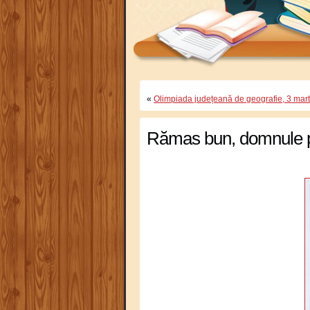
«
Olimpiada județeană de geografie, 3 mar
Rămas bun, domnule p