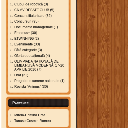
Clubul de robotică
(3)
CNMV DEBATE CLUB
(5)
Concurs titularizare
(32)
Concursuri
(95)
Documente manageriale
(1)
Erasmus+
(30)
ETWINNING
(2)
Evenimente
(33)
Fără categorie
(3)
Oferta educațională
(4)
OLIMPIADA NAȚIONALĂ DE
LIMBA RUSĂ MODERNĂ, 17-20
APRILIE 2016
(7)
Orar
(21)
Pregatire examene nationale
(1)
Revista "Animus"
(30)
Parteneri
Mirela-Cristina Urse
Tanase Cosmin Romeo