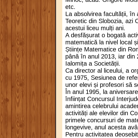
etc.
La absolvirea facultății, în
Teoretic din Slobozia, azi C
acestui liceu mulți ani.
A desfășurat o bogată activi
matematică la nivel local ș
Științe Matematice din Româ
până în anul 2013, iar din 
Ialomița a Societății.
Ca director al liceului, a o
cu 1975, Sesiunea de refera
unor elevi și profesori să 
În anul 1995, la aniversar
înființat Concursul Inter
amintirea celebrului academ
activități ale elevilor din C
primele concursuri de mate
longevive, anul acesta avâ
Pentru activitatea deosebit