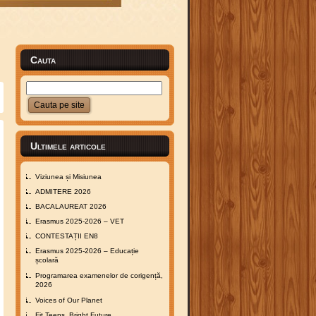
Cauta
Ultimele articole
Viziunea și Misiunea
ADMITERE 2026
BACALAUREAT 2026
Erasmus 2025-2026 – VET
CONTESTAȚII EN8
Erasmus 2025-2026 – Educație
școlară
Programarea examenelor de corigență,
2026
Voices of Our Planet
Fit Teens, Bright Future