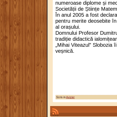
numeroase diplome și medal
Societății de Științe Mate
În anul 2005 a fost declar
pentru merite deosebite în 
al orașului.
Domnului Profesor Dumitru
tradiție didactică ialomițea
„Mihai Viteazul” Slobozia î
veșnică.
Scris in
Avizier