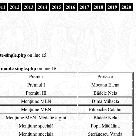
011
2012
2013
2014
2015
2016
2017
2018
2019
2020
e-single.php
15
on line
rmante-single.php
15
on line
Premiu
Profesor
Premiul I
Mocanu Elena
Premiul III
Bădele Nela
Mențiune MEN
Dima Mihaela
Mențiune MEN
Filipache Cătălin
Mențiune MEN, Medalie argint
Bădele Nela
Mențiune specială
Popa Mădălina
Mențiune specială
Ștefănescu Vanda