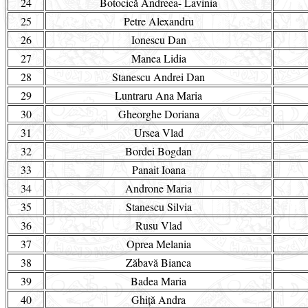
24
Botocică Andreea- Lavinia
25
Petre Alexandru
26
Ionescu Dan
27
Manea Lidia
28
Stanescu Andrei Dan
29
Luntraru Ana Maria
30
Gheorghe Doriana
31
Ursea Vlad
32
Bordei Bogdan
33
Panait Ioana
34
Androne Maria
35
Stanescu Silvia
36
Rusu Vlad
37
Oprea Melania
38
Zăbavă Bianca
39
Badea Maria
40
Ghiță Andra