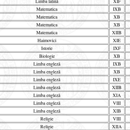
Limba latină
XIF
Matematica
IXB
Matematica
XB
Matematica
XB
Matematica
XIIB
Haimovici
XIE
Istorie
IXF
Biologie
XB
Limba engleză
IXB
Limba engleză
XB
Limba engleză
IXE
Limba engleză
XIIB
Limba engleză
XIA
Limba engleză
VIII
Limba engleză
XIB
Religie
VIII
Religie
XIIA