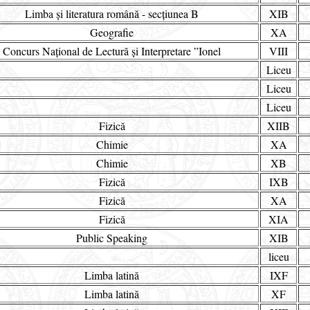
Limba și literatura română - secțiunea B
XIB
Geografie
XA
Concurs Național de Lectură și Interpretare ”Ionel
VIII
Liceu
Liceu
Liceu
Fizică
XIIB
Chimie
XA
Chimie
XB
Fizică
IXB
Fizică
XA
Fizică
XIA
Public Speaking
XIB
liceu
Limba latină
IXF
Limba latină
XF