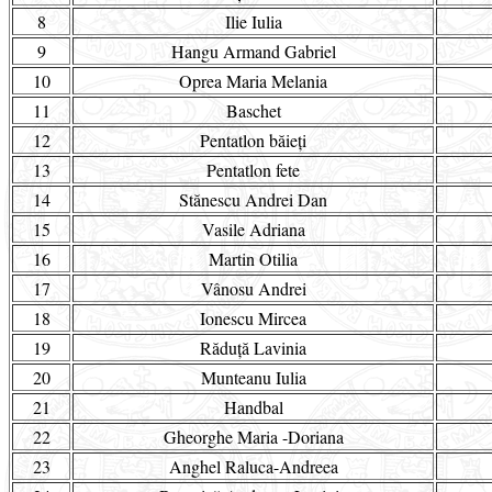
8
Ilie Iulia
9
Hangu Armand Gabriel
10
Oprea Maria Melania
11
Baschet
12
Pentatlon băieți
13
Pentatlon fete
14
Stănescu Andrei Dan
15
Vasile Adriana
16
Martin Otilia
17
Vânosu Andrei
18
Ionescu Mircea
19
Răduță Lavinia
20
Munteanu Iulia
21
Handbal
22
Gheorghe Maria -Doriana
23
Anghel Raluca-Andreea