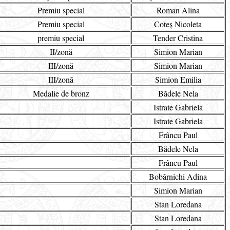
Premiu special
Roman Alina
Premiu special
Coteș Nicoleta
premiu special
Tender Cristina
II/zonă
Simion Marian
III/zonă
Simion Marian
III/zonă
Simion Emilia
Medalie de bronz
Bădele Nela
Istrate Gabriela
Istrate Gabriela
Frâncu Paul
Bădele Nela
Frâncu Paul
Bobârnichi Adina
Simion Marian
Stan Loredana
Stan Loredana