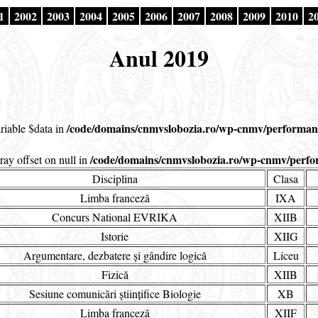
1
2002
2003
2004
2005
2006
2007
2008
2009
2010
2
Anul 2019
/code/domains/cnmvslobozia.ro/wp-cnmv/performant
riable $data in
/code/domains/cnmvslobozia.ro/wp-cnmv/perfo
rray offset on null in
Disciplina
Clasa
Limba franceză
IXA
Concurs National EVRIKA
XIIB
Istorie
XIIG
Argumentare, dezbatere și gândire logică
Liceu
Fizică
XIIB
Sesiune comunicări științifice Biologie
XB
Limba franceză
XIIF