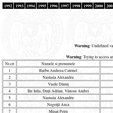
1992
1993
1994
1995
1996
1997
1998
1999
2000
200
Warning
: Undefined va
Warning
: Trying to access a
Nr.crt
Numele si prenumele
1
Barbu Andreea Catrinel
2
Nastasia Alexandru
3
Vasile Dănuț
4
Ilie Iulia, Duță Adrian, Vânosu Andrei
5
Nastasia Alexandru
6
Negoiță Anca
7
Mușat Petru