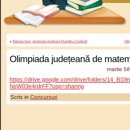
«
Rămas bun, domnule profesor Dumitru Costică!
Oli
Olimpiada județeană de matem
martie 5t
https://drive.google.com/drive/folders/14_B
NsW03e4rdrFF?usp=sharing
Scris in
Concursuri