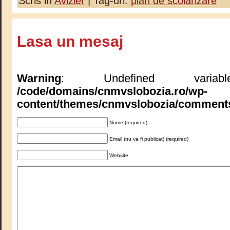
Scris in
Avizier
| Tag-uri:
plan de scolarizare
Lasa un mesaj
Warning
: Undefined varia
/code/domains/cnmvslobozia.ro/wp-
content/themes/cnmvslobozia/comment
Nume (required)
Email (nu va fi publicat) (required)
Website