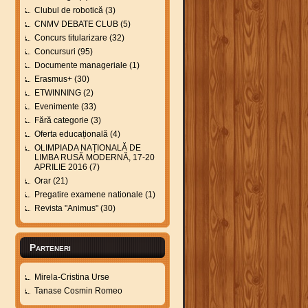
Clubul de robotică
(3)
CNMV DEBATE CLUB
(5)
Concurs titularizare
(32)
Concursuri
(95)
Documente manageriale
(1)
Erasmus+
(30)
ETWINNING
(2)
Evenimente
(33)
Fără categorie
(3)
Oferta educațională
(4)
OLIMPIADA NAȚIONALĂ DE
LIMBA RUSĂ MODERNĂ, 17-20
APRILIE 2016
(7)
Orar
(21)
Pregatire examene nationale
(1)
Revista "Animus"
(30)
Parteneri
Mirela-Cristina Urse
Tanase Cosmin Romeo