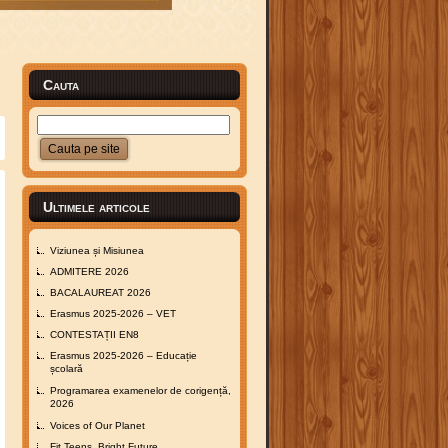
Cauta
Ultimele articole
Viziunea și Misiunea
ADMITERE 2026
BACALAUREAT 2026
Erasmus 2025-2026 – VET
CONTESTAȚII EN8
Erasmus 2025-2026 – Educație
școlară
Programarea examenelor de corigență,
2026
Voices of Our Planet
Fit Teens, Bright Future