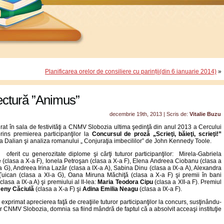
Planificarea orelor de consiliere cu parinții(din 6 ianuarie 2014)
»
 lectură ”Animus”
decembrie 19th, 2013 | Scris de:
Vitalie Buzu
rat în sala de festivităţi a CNMV Slobozia ultima şedinţă din anul 2013 a Cercului
ins premierea participanţilor la
Concursul de proză „Scrieţi, băieţi, scrieţi!”
a Dalian şi analiza romanului „ Conjuraţia imbecililor” de John Kennedy Toole.
ferit cu generozitate diplome şi cărţi tuturor participanţilor: Mirela-Gabriela
 (clasa a X-a F), Ionela Petroşan (clasa a X-a F), Elena Andreea Ciobanu (clasa a
a G), Andreea Irina Lazăr (clasa a IX-a A), Sabina Dinu (clasa a IX-a A), Alexandra
uican (clasa a XI-a G), Oana Miruna Măchiţă (clasa a X-a F) şi premii în bani
clasa a IX-a A) şi premiului al II-lea:
Maria Teodora Cipu
(clasa a XII-a F). Premiul
Jeny Căciulă
(clasa a X-a F) şi
Adina Emilia Neagu
(clasa a IX-a F).
exprimat aprecierea faţă de creaţiile tuturor participanţilor la concurs, susţinându-
vilor CNMV Slobozia, domnia sa fiind mândră de faptul că a absolvit acceaşi instituţie