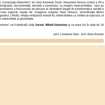
nul „Conjuraţia imbecililor” de John Kennedy Toole. Alexandra Nenciu (clasa a XII-a
minuţioasă, documentată, elevată a romanului, cu imagini reprezentative care au
 Prezentarea a fost punctul de plecare al dezbaterii legate de problematica variată a
rcului aspecte legate de: imaginea oraşului New Orleans; semnificaţia titlului
gnatius J.Reilly; relaţia oedipiană mamă-fiu; imbecilitatea ca simbol al eşecului; al
re imbecilitate şi genialitate.
Animus” va fi dedicată cărţii
Jurnal- Mihail Sebastian
şi va avea loc în data de 26
prof. Loredana Stan, prof. Alina Roman