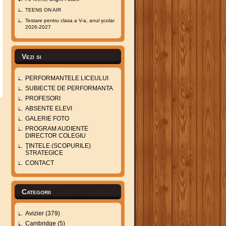
TEENS ON AIR
Testare pentru clasa a V-a, anul școlar
2026-2027
Vezi si
PERFORMANTELE LICEULUI
SUBIECTE DE PERFORMANTA
PROFESORI
ABSENTE ELEVI
GALERIE FOTO
PROGRAM AUDIENTE
DIRECTOR COLEGIU
ŢINTELE (SCOPURILE)
STRATEGICE
CONTACT
Categorii
Avizier
(379)
Cambridge
(5)