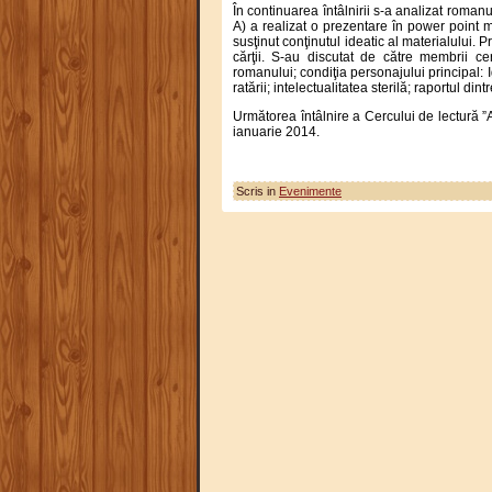
În continuarea întâlnirii s-a analizat roma
A) a realizat o prezentare în power point 
susţinut conţinutul ideatic al materialului.
cărţii. S-au discutat de către membrii ce
romanului; condiţia personajului principal: I
ratării; intelectualitatea sterilă; raportul dint
Următorea întâlnire a Cercului de lectură ”
ianuarie 2014.
Scris in
Evenimente