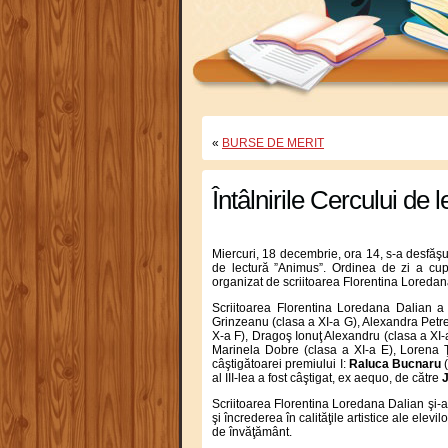
«
BURSE DE MERIT
Întâlnirile Cercului de
Miercuri, 18 decembrie, ora 14, s-a desfăşu
de lectură ”Animus”. Ordinea de zi a cupr
organizat de scriitoarea Florentina Loredan
Scriitoarea Florentina Loredana Dalian a o
Grinzeanu (clasa a XI-a G), Alexandra Petre
X-a F), Dragoş Ionuţ Alexandru (clasa a XI-
Marinela Dobre (clasa a XI-a E), Lorena Ţ
câştigătoarei premiului I:
Raluca Bucnaru
(
al III-lea a fost câştigat, ex aequo, de către
Scriitoarea Florentina Loredana Dalian şi-a 
şi încrederea în calităţile artistice ale ele
de învăţământ.