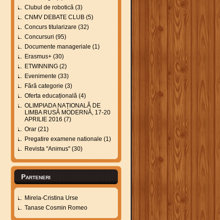
Clubul de robotică
(3)
CNMV DEBATE CLUB
(5)
Concurs titularizare
(32)
Concursuri
(95)
Documente manageriale
(1)
Erasmus+
(30)
ETWINNING
(2)
Evenimente
(33)
Fără categorie
(3)
Oferta educațională
(4)
OLIMPIADA NAȚIONALĂ DE
LIMBA RUSĂ MODERNĂ, 17-20
APRILIE 2016
(7)
Orar
(21)
Pregatire examene nationale
(1)
Revista "Animus"
(30)
Parteneri
Mirela-Cristina Urse
Tanase Cosmin Romeo