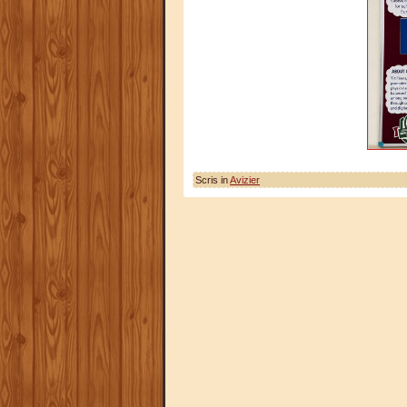
Scris in
Avizier