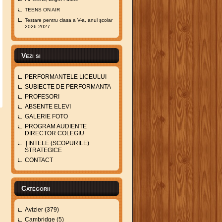
TEENS ON AIR
Testare pentru clasa a V-a, anul școlar
2026-2027
Vezi si
PERFORMANTELE LICEULUI
SUBIECTE DE PERFORMANTA
PROFESORI
ABSENTE ELEVI
GALERIE FOTO
PROGRAM AUDIENTE
DIRECTOR COLEGIU
ŢINTELE (SCOPURILE)
STRATEGICE
CONTACT
Categorii
Avizier
(379)
Cambridge
(5)