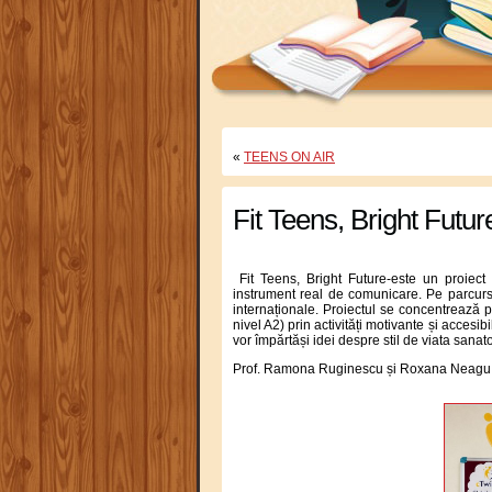
«
TEENS ON AIR
Fit Teens, Bright Futur
Fit Teens, Bright Future-este un proiect 
instrument real de comunicare. Pe parcursul 
internaționale. Proiectul se concentrează p
nivel A2) prin activități motivante și accesibi
vor împărtăși idei despre stil de viata sanatos
Prof. Ramona Ruginescu și Roxana Neagu