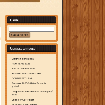
Cauta
Ultimele articole
Viziunea și Misiunea
ADMITERE 2026
BACALAUREAT 2026
Erasmus 2025-2026 – VET
CONTESTAȚII EN8
Erasmus 2025-2026 – Educație
școlară
Programarea examenelor de corigență,
2026
Voices of Our Planet
Fit Teens, Bright Future