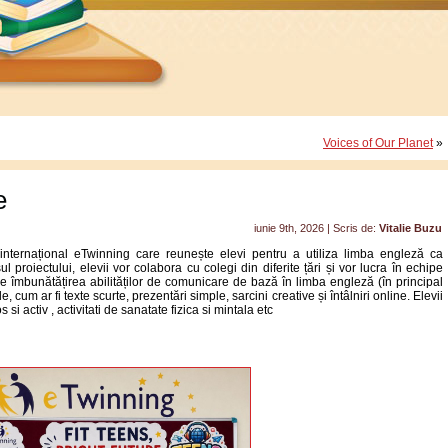
Voices of Our Planet
»
e
iunie 9th, 2026 | Scris de:
Vitalie Buzu
internațional eTwinning care reunește elevi pentru a utiliza limba engleză ca
proiectului, elevii vor colabora cu colegi din diferite țări și vor lucra în echipe
e îmbunătățirea abilităților de comunicare de bază în limba engleză (în principal
le, cum ar fi texte scurte, prezentări simple, sarcini creative și întâlniri online. Elevii
 si activ , activitati de sanatate fizica si mintala etc