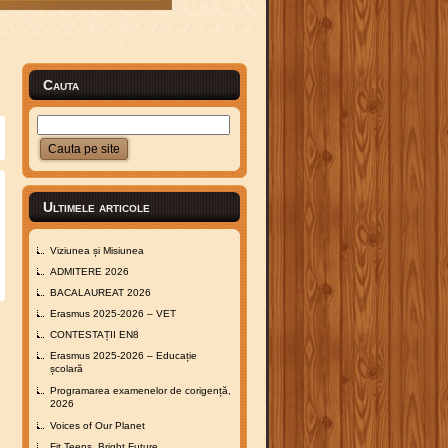
Cauta
Ultimele articole
Viziunea și Misiunea
ADMITERE 2026
BACALAUREAT 2026
Erasmus 2025-2026 – VET
CONTESTAȚII EN8
Erasmus 2025-2026 – Educație
școlară
Programarea examenelor de corigență,
2026
Voices of Our Planet
Fit Teens, Bright Future