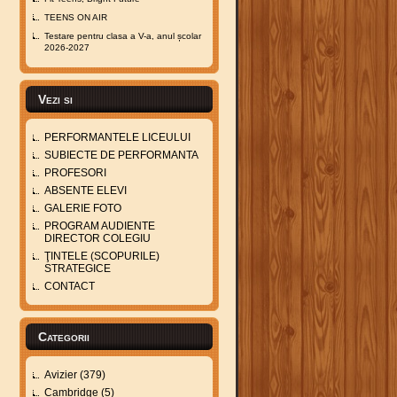
TEENS ON AIR
Testare pentru clasa a V-a, anul școlar
2026-2027
Vezi si
PERFORMANTELE LICEULUI
SUBIECTE DE PERFORMANTA
PROFESORI
ABSENTE ELEVI
GALERIE FOTO
PROGRAM AUDIENTE
DIRECTOR COLEGIU
ŢINTELE (SCOPURILE)
STRATEGICE
CONTACT
Categorii
Avizier
(379)
Cambridge
(5)