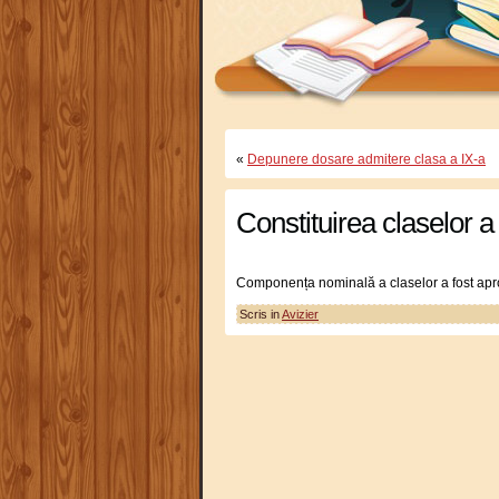
«
Depunere dosare admitere clasa a IX-a
Constituirea claselor a
Componența nominală a claselor a fost apr
Scris in
Avizier