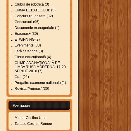
Clubul de robotică
(3)
CNMV DEBATE CLUB
(5)
Concurs titularizare
(32)
Concursuri
(95)
Documente manageriale
(1)
Erasmus+
(30)
ETWINNING
(2)
Evenimente
(33)
Fără categorie
(3)
Oferta educațională
(4)
OLIMPIADA NAȚIONALĂ DE
LIMBA RUSĂ MODERNĂ, 17-20
APRILIE 2016
(7)
Orar
(21)
Pregatire examene nationale
(1)
Revista "Animus"
(30)
Parteneri
Mirela-Cristina Urse
Tanase Cosmin Romeo